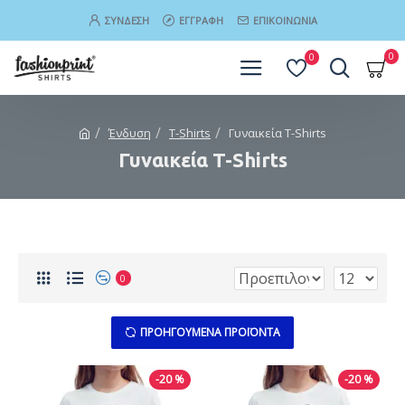
ΣΎΝΔΕΣΗ
ΕΓΓΡΑΦΉ
ΕΠΙΚΟΙΝΩΝΊΑ
0
0
Ένδυση
T-Shirts
Γυναικεία T-Shirts
Γυναικεία T-Shirts
0
ΠΡΟΗΓΟΎΜΕΝΑ ΠΡΟΪΌΝΤΑ
-20 %
-20 %