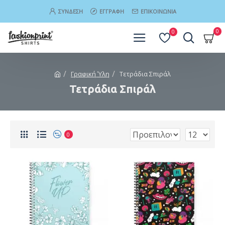
ΣΎΝΔΕΣΗ
ΕΓΓΡΑΦΉ
ΕΠΙΚΟΙΝΩΝΊΑ
0
0
Γραφική Ύλη
Τετράδια Σπιράλ
Τετράδια Σπιράλ
0