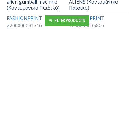
alien gumball machine
ALIENS (Κοντομάνικο
(Κοντομάνικο Παιδικό)
Παιδικό)
FASHIONPRINT
FASHIONPRINT
FILTER PRODUCTS
2200000031716
2200000035806
15,96€
19,95€
15,96€
19,95€
Ρωτήστε μας
Ρωτήστε μας
-20 %
-20 %
ALL I NEED (Κοντομάνικο
ANGRY BANANA
Παιδικό)
CARTOON (Κοντομάνικο