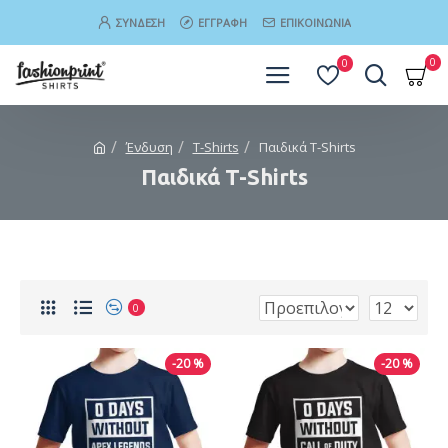
ΣΎΝΔΕΣΗ
ΕΓΓΡΑΦΉ
ΕΠΙΚΟΙΝΩΝΊΑ
0
0
Ένδυση
T-Shirts
Παιδικά T-Shirts
Παιδικά T-Shirts
0
-20 %
-20 %