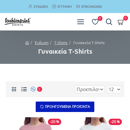
ΣΎΝΔΕΣΗ
ΕΓΓΡΑΦΉ
ΕΠΙΚΟΙΝΩΝΊΑ
0
0
Ένδυση
T-Shirts
Γυναικεία T-Shirts
Γυναικεία T-Shirts
0
ΠΡΟΗΓΟΎΜΕΝΑ ΠΡΟΪΌΝΤΑ
-20 %
-20 %