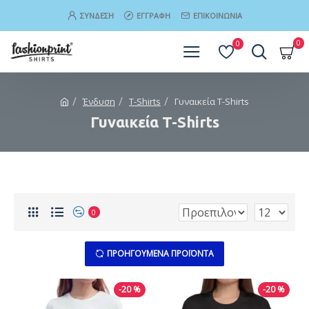
ΣΎΝΔΕΣΗ
ΕΓΓΡΑΦΉ
ΕΠΙΚΟΙΝΩΝΊΑ
0
0
Ένδυση
T-Shirts
Γυναικεία T-Shirts
Γυναικεία T-Shirts
0
ΠΡΟΗΓΟΎΜΕΝΑ ΠΡΟΪΌΝΤΑ
-20 %
-20 %