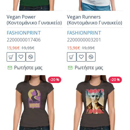
Vegan Power
Vegan Runners
(Κοντομάνικο Γυναικείο)
(Κοντομάνικο Γυναικείο)
FASHIONPRINT
FASHIONPRINT
2200000017406
2200000003201
15,96€
19,95€
15,96€
19,95€
Ρωτήστε μας
Ρωτήστε μας
-20 %
-20 %