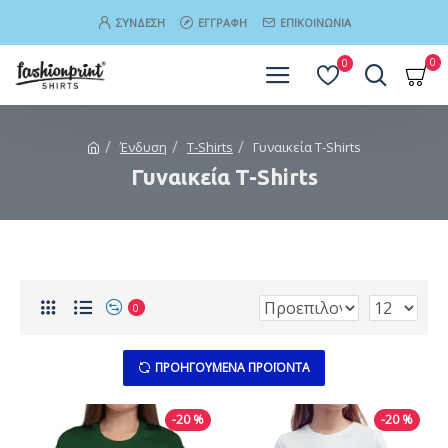
ΣΎΝΔΕΣΗ
ΕΓΓΡΑΦΉ
ΕΠΙΚΟΙΝΩΝΊΑ
0
0
Ένδυση
T-Shirts
Γυναικεία T-Shirts
Γυναικεία T-Shirts
0
ΠΡΟΗΓΟΎΜΕΝΑ ΠΡΟΪΌΝΤΑ
-20 %
-20 %