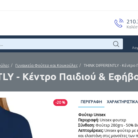
210
Καλέσ
Λο
ούλες
Γυναικεία Φούτερ και Κουκούλες
THINK DIFFERENTLY - Κέντρο
Y - Κέντρο Παιδιού & Εφήβο
ΠΕΡΙΓΡΑΦΉ
ΧΑΡΑΚΤΗΡΙΣΤΙΚΆ
-20 %
Φούτερ Unisex
Περιγραφή:
Unisex φουτερ
Σύνθεση:
Φούτερ 280grs - 50% B
Λεπτομέρειες:
Unisex φούτερ με 
και ελαστάνη στις μανσέτες των π