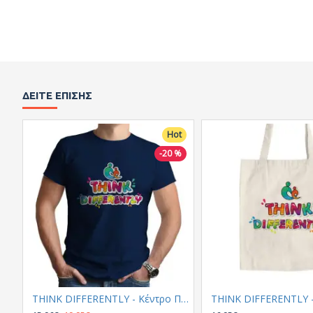
ΔΕΊΤΕ ΕΠΊΣΗΣ
Hot
-20 %
THINK DIFFERENTLY - Κέντρο Παιδιού & Εφήβου (Κοντομάνικο Ανδρικό / Unisex)