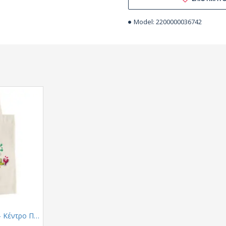
Model:
2200000036742
THINK DIFFERENTLY - Κέντρο Παιδιού & Εφήβου (Τσάντα Αγοράς)