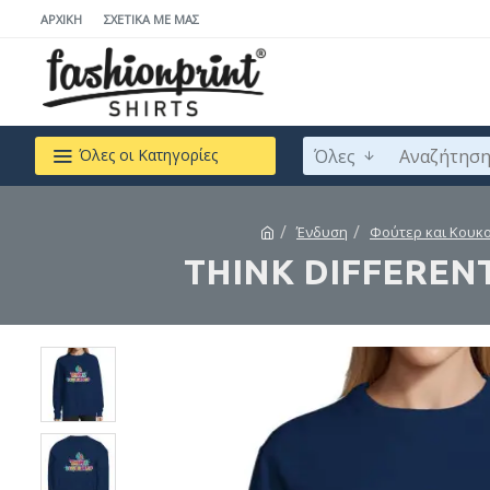
ΑΡΧΙΚΉ
ΣΧΕΤΙΚΆ ΜΕ ΜΆΣ
Όλες
Όλες οι Κατηγορίες
Ένδυση
Φούτερ και Κουκ
THINK DIFFERENTL