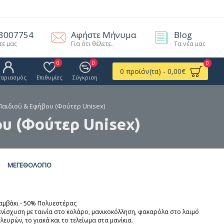
.3007754
Αφήστε Μήνυμα
Blog
τε μας
Για ότι θέλετε..
Τα νέα μας
0
0
0
0 προϊόν(τα) - 0,00€
γαριασμός
Επιθυμίες
Σύγκριση
 Παιδιού & Εφήβου (Φούτερ Unisex)
υ (Φούτερ Unisex)
ΜΕΓΕΘΟΛΌΓΙΟ
αμβάκι - 50% Πολυεστέρας
ενίσχυση με ταινία στο κολάρο, μανικοκόλληση, φακαρόλα στο λαιμό
λευρών, το γιακά και το τελείωμα στα μανίκια.