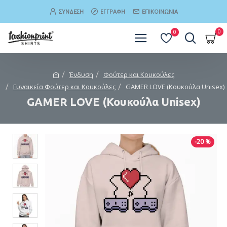
ΣΎΝΔΕΣΗ
ΕΓΓΡΑΦΉ
ΕΠΙΚΟΙΝΩΝΊΑ
0
0
Ένδυση
Φούτερ και Κουκούλες
Γυναικεία Φούτερ και Κουκούλες
GAMER LOVE (Κουκούλα Unisex)
GAMER LOVE (Κουκούλα Unisex)
-20 %