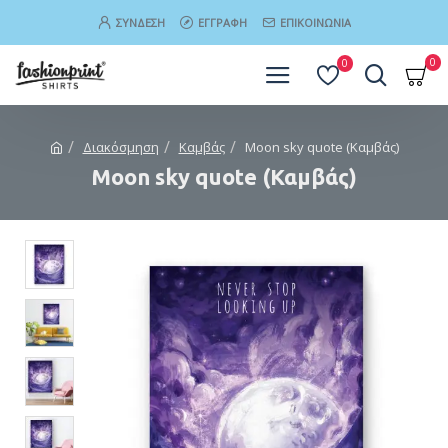
ΣΎΝΔΕΣΗ
ΕΓΓΡΑΦΉ
ΕΠΙΚΟΙΝΩΝΊΑ
0
0
Διακόσµηση
Καµβάς
Moon sky quote (Καμβάς)
Moon sky quote (Καμβάς)