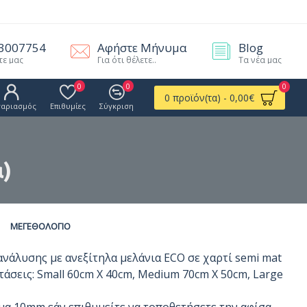
.3007754
Αφήστε Μήνυμα
Blog
τε μας
Για ότι θέλετε..
Τα νέα μας
0
0
0
0 προϊόν(τα) - 0,00€
γαριασμός
Επιθυμίες
Σύγκριση
)
ΜΕΓΕΘΟΛΌΓΙΟ
άλυσης με ανεξίτηλα μελάνια ECO σε χαρτί semi mat
στάσεις: Small 60cm X 40cm, Medium 70cm X 50cm, Large