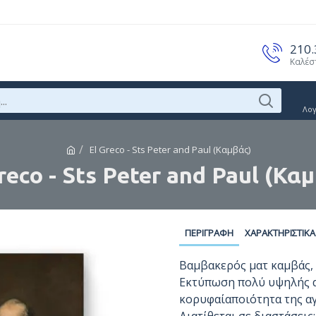
210
Καλέσ
Λο
El Greco - Sts Peter and Paul (Καμβάς)
reco - Sts Peter and Paul (Κα
ΠΕΡΙΓΡΑΦΉ
ΧΑΡΑΚΤΗΡΙΣΤΙΚΆ
Βαμβακερός ματ καμβάς, 
Εκτύπωση πολύ υψηλής α
κορυφαίαποιότητα της αγ