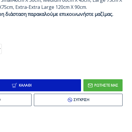
: Small40cm X 30cm, Medium 60cm X 45cm, Large 75cm X
X75cm, Extra-Extra Large 120cm X 90cm.
ρη διάσταση παρακαλούμε επικοινωνήστε μαζίμας.
ΚΑΛΆΘΙ
ΡΩΤΉΣΤΕ ΜΑΣ
Ό
ΣΎΓΚΡΙΣΗ