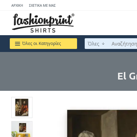
ΑΡΧΙΚΉ
ΣΧΕΤΙΚΆ ΜΕ ΜΆΣ
Όλες
Όλες οι Κατηγορίες
El G