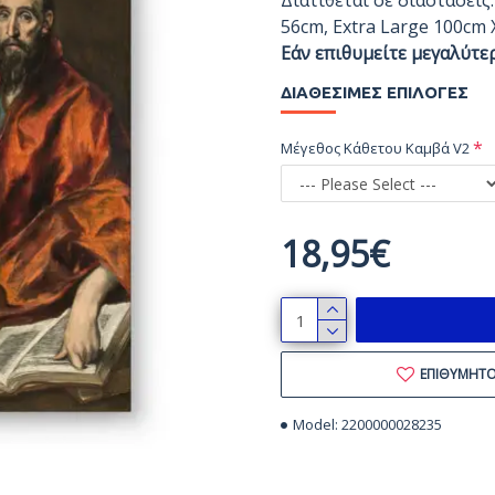
Διατίθεται σε διαστάσεις
56cm, Extra Large 100cm 
Εάν επιθυμείτε μεγαλύτε
ΔΙΑΘΈΣΙΜΕΣ ΕΠΙΛΟΓΈΣ
Μέγεθος Κάθετου Καμβά V2
18,95€
ΕΠΙΘΥΜΗΤ
Model:
2200000028235