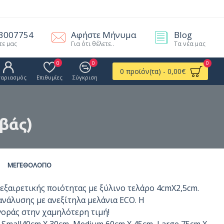
.3007754
Αφήστε Μήνυμα
Blog
τε μας
Για ότι θέλετε..
Τα νέα μας
0
0
0
0 προϊόν(τα) - 0,00€
γαριασμός
Επιθυμίες
Σύγκριση
μβάς)
ΜΕΓΕΘΟΛΌΓΙΟ
εξαιρετικής ποιότητας με ξύλινο τελάρο 4cmΧ2,5cm.
νάλυσης με ανεξίτηλα μελάνια ECO. Η
οράς στην χαμηλότερη τιμή!