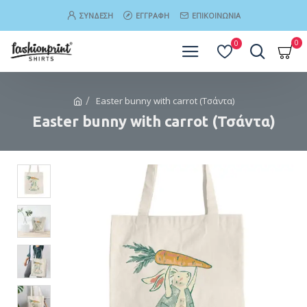
ΣΎΝΔΕΣΗ
ΕΓΓΡΑΦΉ
ΕΠΙΚΟΙΝΩΝΊΑ
0
0
Easter bunny with carrot (Τσάντα)
Easter bunny with carrot (Τσάντα)