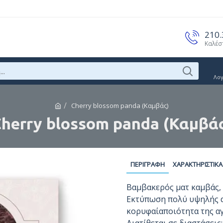
210
Καλέσ
Λο
Cherry blossom panda (Καμβάς)
herry blossom panda (Καμβά
ΠΕΡΙΓΡΑΦΉ
ΧΑΡΑΚΤΗΡΙΣΤΙΚΆ
Βαμβακερός ματ καμβάς, 
Εκτύπωση πολύ υψηλής α
κορυφαίαποιότητα της αγ