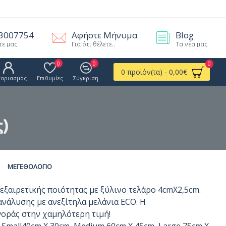
.3007754
Αφήστε Μήνυμα
Blog
τε μας
Για ότι θέλετε..
Τα νέα μας
0
0
0
0 προϊόν(τα) - 0,00€
γαριασμός
Επιθυμίες
Σύγκριση
ς)
ΜΕΓΕΘΟΛΌΓΙΟ
εξαιρετικής ποιότητας με ξύλινο τελάρο 4cmΧ2,5cm.
νάλυσης με ανεξίτηλα μελάνια ECO. Η
οράς στην χαμηλότερη τιμή!