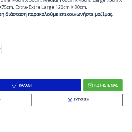
: Small40cm X 30cm, Medium 60cm X 45cm, Large 75cm X
X75cm, Extra-Extra Large 120cm X 90cm.
ρη διάσταση παρακαλούμε επικοινωνήστε μαζίμας.
ΚΑΛΆΘΙ
ΡΩΤΉΣΤΕ ΜΑΣ
Ό
ΣΎΓΚΡΙΣΗ