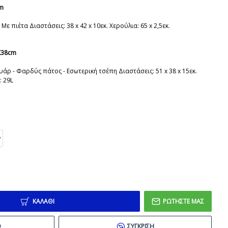
cm
Με πιέτα Διαστάσεις: 38 x 42 x 10εκ. Χερούλια: 65 x 2,5εκ.
Χ38cm
υάρ - Φαρδύς πάτος - Εσωτερική τσέπη Διαστάσεις: 51 x 38 x 15εκ.
: 29L
ΚΑΛΆΘΙ
ΡΩΤΉΣΤΕ ΜΑΣ
Ό
ΣΎΓΚΡΙΣΗ