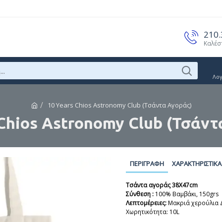
210
Καλέσ
Λο
10 Years Chios Astronomy Club (Τσάντα Αγοράς)
 Chios Astronomy Club (Τσάντ
ΠΕΡΙΓΡΑΦΉ
ΧΑΡΑΚΤΗΡΙΣΤΙΚΆ
Τσάντα αγοράς 38Χ47cm
Σύνθεση :
100% Βαμβάκι, 150grs
Λεπτομέρειες:
Μακριά χερούλια Δι
Χωρητικότητα: 10L