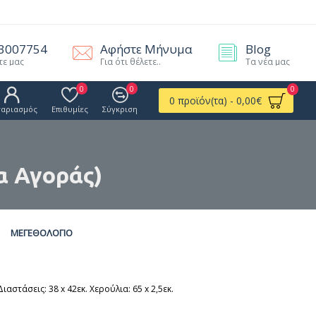
.3007754
Αφήστε Μήνυμα
Blog
τε μας
Για ότι θέλετε..
Τα νέα μας
0
0
0
0 προϊόν(τα) - 0,00€
γαριασμός
Επιθυμίες
Σύγκριση
α Αγοράς)
ΜΕΓΕΘΟΛΌΓΙΟ
αστάσεις: 38 x 42εκ. Χερούλια: 65 x 2,5εκ.