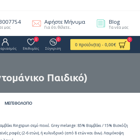
.3007754
Αφήστε Μήνυμα
Blog
τε μας
Για ότι θέλετε..
Τα νέα μας
0
0
0
0 προϊόν(τα) - 0,00€
γαριασμός
Επιθυμίες
Σύγκριση
ντομάνικο Παιδικό)
ΜΕΓΕΘΟΛΌΓΙΟ
αμβάκι Ringspun σεμί-πενιέ. Grey melange: 85% Βαμβάκι / 15% Βισκόζη
αϊνές ραφές (2-6 ετών), ή κυλινδρικό (από 8 ετών και άνω). Λαιμόκοψη