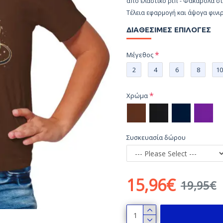
από ελαστικό ριπ - Φακαρόλα στ
Tέλεια εφαρμογή και άψογα φινιρ
ΔΙΑΘΈΣΙΜΕΣ ΕΠΙΛΟΓΈΣ
Μέγεθος
2
4
6
8
10
Χρώμα
Συσκευασία δώρου
15,96€
19,95€